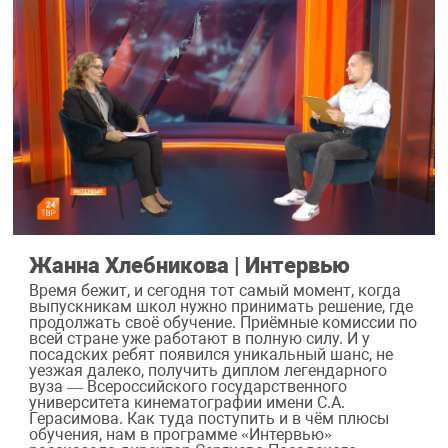
Жанна Хлебникова | Интервью
Время бежит, и сегодня тот самый момент, когда
выпускникам школ нужно принимать решение, где
продолжать своё обучение. Приёмные комиссии по
всей стране уже работают в полную силу. И у
посадских ребят появился уникальный шанс, не
уезжая далеко, получить диплом легендарного
вуза — Всероссийского государственного
университета кинематографии имени С.А.
Герасимова. Как туда поступить и в чём плюсы
обучения, нам в программе «Интервью»