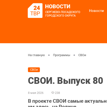
Новости
На главную
Программы
СВОи
СВОи
СВОИ. Выпуск 80
8 мая 2026
238
В проекте СВОИ самые актуальны
им здесь, на Родине.