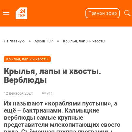
Прямой эфир
На главную
Архив ТВР
Крылья, лапы и хвосты
Крылья, лапы и хвосты
Крылья, лапы и хвосты.
Верблюды
12 декабря 2024
711
Их называют «кораблями пустыни», а
ещё – бактрианами. Калмыцкие
верблюды самые крупные
представители млекопитающих своего
вида. Съёмочная группа программы