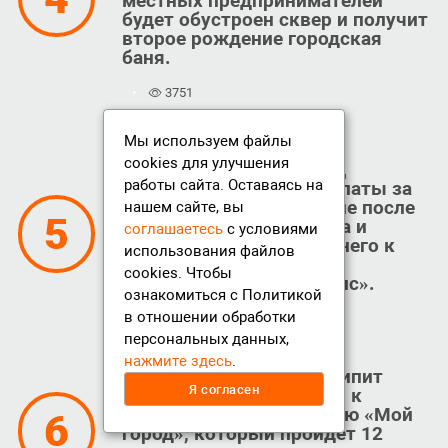
местных предпринимателей
будет обустроен сквер и получит
второе рождение городская
баня.
3751
Мы используем файлы
В Сергиево-Посадском
cookies для улучшения
отделении МосОблЕИРЦ
работы сайта. Оставаясь на
разъяснили порядок оплаты за
холодное водоснабжение после
нашем сайте, вы
5
банкротства Водоканала и
соглашаетесь
с условиями
приступившего вместо него к
использования файлов
работе муниципального
cookies. Чтобы
предприятия «КомСервис».
ознакомиться с Политикой
в отношении обработки
3566
персональных данных,
нажмите здесь
.
В Пожарном переулке кипит
Я согласен
работа: здесь готовятся к
молодёжному фестивалю «Мой
6
город», который пройдёт 12