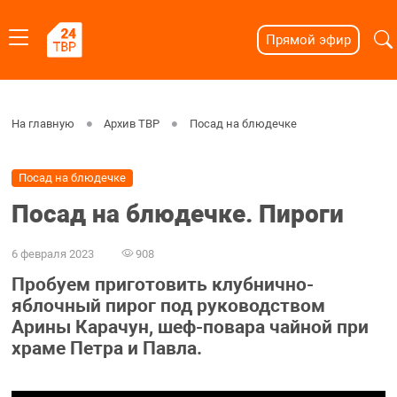
Прямой эфир
На главную
Архив ТВР
Посад на блюдечке
Посад на блюдечке
Посад на блюдечке. Пироги
6 февраля 2023
908
Пробуем приготовить клубнично-
яблочный пирог под руководством
Арины Карачун, шеф-повара чайной при
храме Петра и Павла.