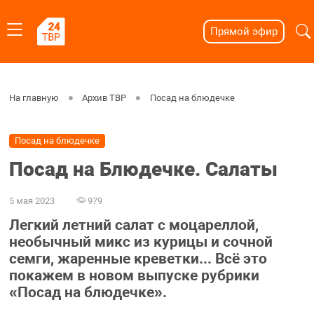
Прямой эфир
На главную
Архив ТВР
Посад на блюдечке
Посад на блюдечке
Посад на Блюдечке. Салаты
5 мая 2023
979
Легкий летний салат с моцареллой,
необычный микс из курицы и сочной
семги, жаренные креветки... Всё это
покажем в новом выпуске рубрики
«Посад на блюдечке».