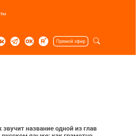
кты
Прямой эфир
 звучит название одной из глав
 русском языке: как грамотно