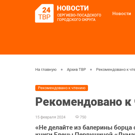
Новости
На главную
Архив ТВР
Рекомендовано к чт
Рекомендовано к чтению
Рекомендовано к 
15 февраля 2024
750
«Не делайте из балерины борца 
книги Елены Первушиной «Думай,