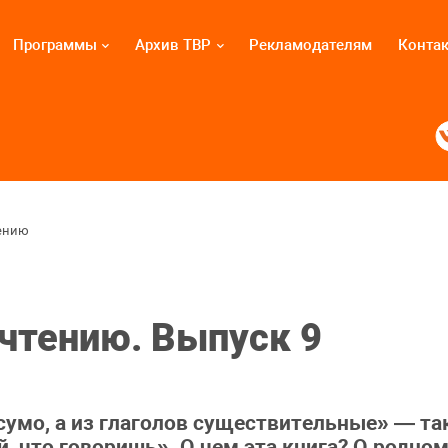
Программы
Архив ТВР
Рекламодателям
Конта
ению
чтению. Выпуск 9
сумо, а из глаголов существительные» — так
 что говоришь». О чем эта книга? О родном