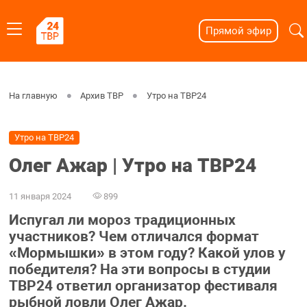
Прямой эфир
На главную
Архив ТВР
Утро на ТВР24
Утро на ТВР24
Олег Ажар | Утро на ТВР24
11 января 2024
899
Испугал ли мороз традиционных
участников? Чем отличался формат
«Мормышки» в этом году? Какой улов у
победителя? На эти вопросы в студии
ТВР24 ответил организатор фестиваля
рыбной ловли Олег Ажар.