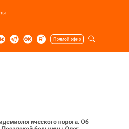
кты
Прямой эфир
идемиологического порога. Об
о-Посадской больницы Олег