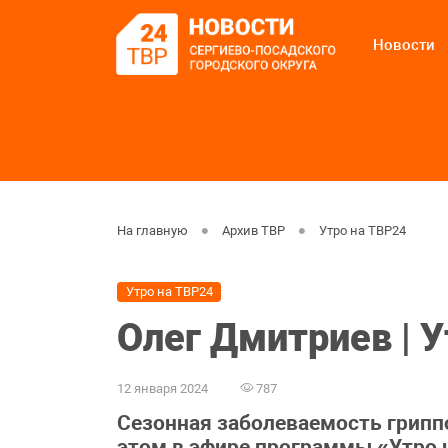
Новости
На главную
Архив ТВР
Утро на ТВР24
Утро на ТВР24
Олег Дмитриев | 
12 января 2024
787
Сезонная заболеваемость грипп
этом в эфире программы «Утро 