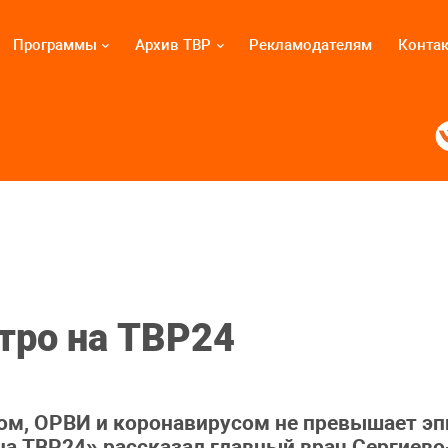
Программы
Архив ТВР
Рекламодателям
Конта
Утро на ТВР24
ом, ОРВИ и коронавирусом не превышает эп
на ТВР24» рассказал главный врач Сергиев