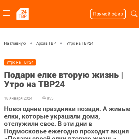
Прямой эфир
На главную
Архив ТВР
Утро на ТВР24
Утро на ТВР24
Подари елке вторую жизнь |
Утро на ТВР24
18 января 2024
855
Новогодние праздники позади. А живые
елки, которые украшали дома,
отслужили свое. В эти дни в
Подмосковье ежегодно проходит акция
«Подари своей елки вторую жизнь».