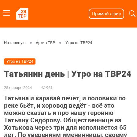
Прямой эфир
На главную
Архив ТВР
Утро на ТВР24
Утро на ТВР24
Татьянин день | Утро на ТВР24
25 января 2024
961
Татьяна и каравай печет, и половики по
реке бьёт, и хоровод ведёт - всё это
можно сказать и про нашу героиню
Татьяну Сидорову. Общественнице из
Хотькова через три для исполняется 65
лет. По уверениям именинницы, своему