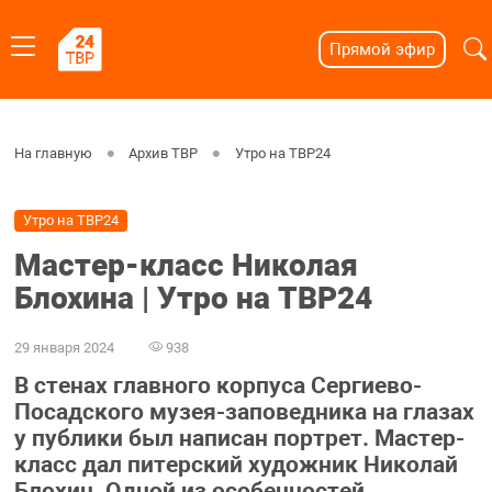
Прямой эфир
На главную
Архив ТВР
Утро на ТВР24
Утро на ТВР24
Мастер-класс Николая
Блохина | Утро на ТВР24
29 января 2024
938
В стенах главного корпуса Сергиево-
Посадского музея-заповедника на глазах
у публики был написан портрет. Мастер-
класс дал питерский художник Николай
Блохин. Одной из особенностей