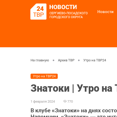
Новости
На главную
Архив ТВР
Утро на ТВР24
Утро на ТВР24
Знатоки | Утро на
1 февраля 2024
770
В клубе «Знатоки» на днях сост
Напомним, «Знатоки» — это инте