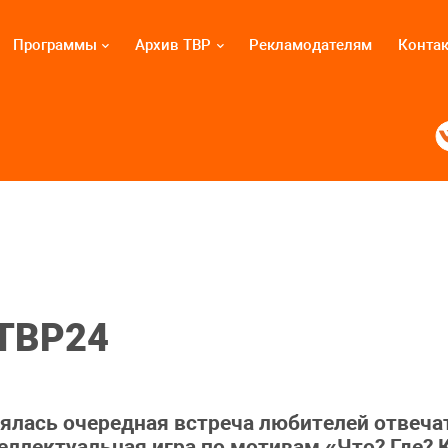
Программы
Архив ТВР
Рекламодателям
Конта
 ТВР24
оялась очередная встреча любителей отвеч
ллектуальная игра по мотивам «Что? Где? 