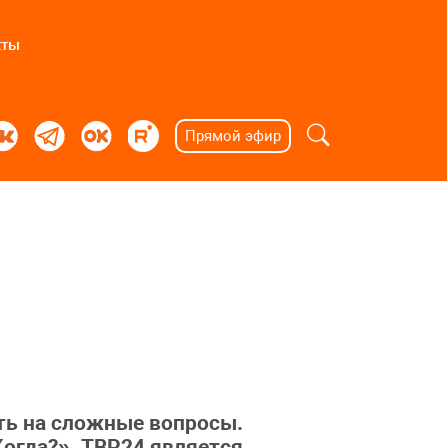
кты
Прямой эфир
ать на сложные вопросы.
Когда?». ТВР24 является