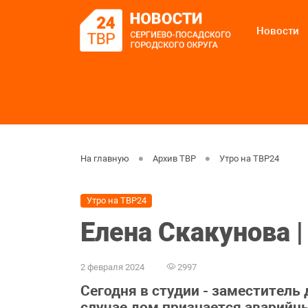
Новости
На главную
Архив ТВР
Утро на ТВР24
Утро на ТВР24
Елена Скакунова |
2 февраля 2024
2997
Сегодня в студии - заместитель
случае дом признается аварийн