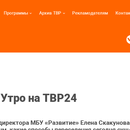
Программы
Архив ТВР
Рекламодателям
Конта
 Утро на ТВР24
 директора МБУ «Развитие» Елена Скакунова.
ым, какие способы переселения сегодня сущ