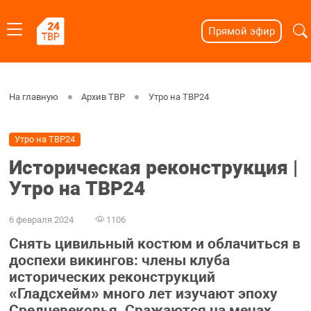
Прямой эфир
На главную
Архив ТВР
Утро на ТВР24
Утро на ТВР24
Историческая реконструкция |
Утро на ТВР24
6 февраля 2024
1106
Снять цивильный костюм и облачиться в
доспехи викингов: члены клуба
исторических реконструкций
«Гладсхейм» много лет изучают эпоху
Средневековья. Сражаются на мечах,