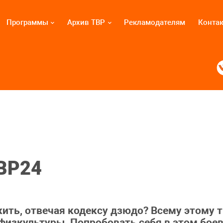
Программы
Архив ТВР
Рекламодателям
Конта
ТВР24
 жить, отвечая кодексу дзюдо? Всему этому
физкультуры. Попробовать себя в этом боев