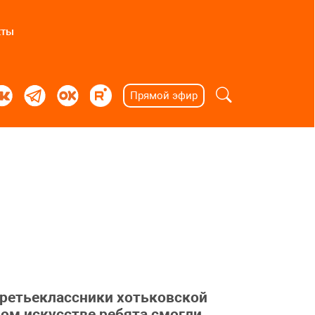
кты
Прямой эфир
 третьеклассники хотьковской
ом искусстве ребята смогли