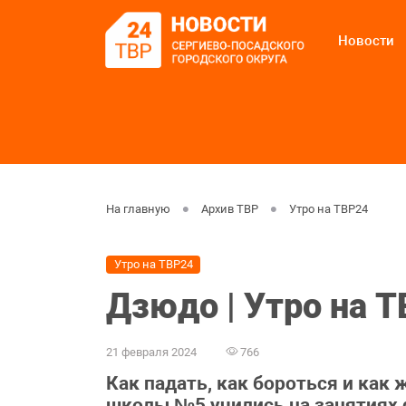
Новости
На главную
Архив ТВР
Утро на ТВР24
Утро на ТВР24
Дзюдо | Утро на 
21 февраля 2024
766
Как падать, как бороться и как
школы №5 учились на занятиях 