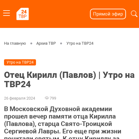
Прямой эфир
На главную
Архив ТВР
Утро на ТВР24
Утро на ТВР24
Отец Кирилл (Павлов) | Утро на
ТВР24
26 февраля 2024
799
В Московской Духовной академии
прошел вечер памяти отца Кирилла
(Павлова), старца Свято-Троицкой
Сергиевой Лавры. Его еще при жизни
почитали святым. К отцу Кириллу за