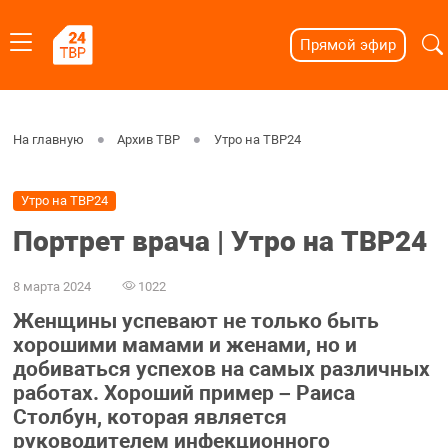
Прямой эфир
На главную
Архив ТВР
Утро на ТВР24
Утро на ТВР24
Портрет врача | Утро на ТВР24
8 марта 2024
1022
Женщины успевают не только быть
хорошими мамами и женами, но и
добиваться успехов на самых различных
работах. Хороший пример – Раиса
Столбун, которая является
руководителем инфекционного