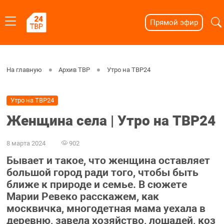
Прямой эфир
На главную
Архив ТВР
Утро на ТВР24
Утро на ТВР24
Женщина села | Утро на ТВР24
8 марта 2024
902
Бывает и такое, что женщина оставляет
большой город ради того, чтобы быть
ближе к природе и семье. В сюжете
Марии Ревеко расскажем, как
москвичка, многодетная мама уехала в
деревню, завела хозяйство, лошадей, коз