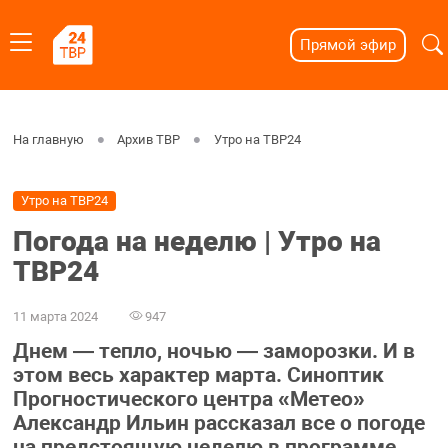
Прямой эфир
На главную
Архив ТВР
Утро на ТВР24
Утро на ТВР24
Погода на неделю | Утро на
ТВР24
11 марта 2024
947
Днем — тепло, ночью — заморозки. И в
этом весь характер марта. Синоптик
Прогностического центра «Метео»
Александр Ильин рассказал все о погоде
на предстоящую неделю в программе