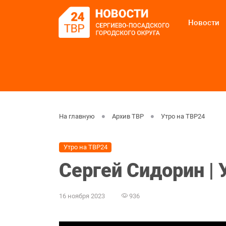
Новости
На главную
Архив ТВР
Утро на ТВР24
Утро на ТВР24
Сергей Сидорин | 
16 ноября 2023
936