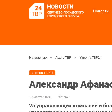
Новости
На главную
Архив ТВР
Утро на ТВР24
Утро на ТВР24
Александр Афанас
19 марта 2024
2949
25 управляющих компаний и бол
экономической основе деятельн