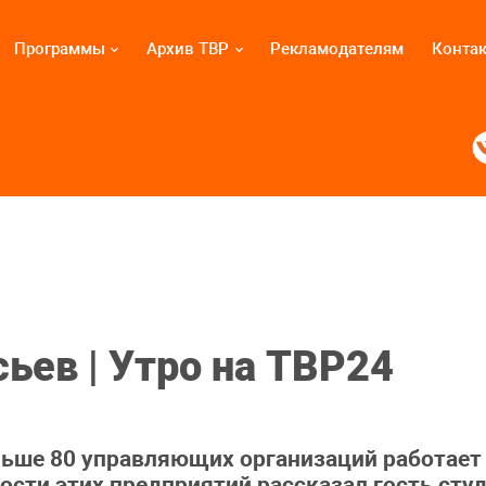
Программы
Архив ТВР
Рекламодателям
Конта
ьев | Утро на ТВР24
ьше 80 управляющих организаций работает 
ости этих предприятий рассказал гость сту