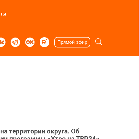
кты
Прямой эфир
на территории округа. Об
дии программы «Утро на ТВР24»