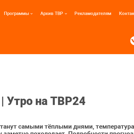
Программы
Архив ТВР
Рекламодателям
Конта
| Утро на ТВР24
е станут самыми тёплыми днями, температур
ицу заметно похолодает. Подробности прогно