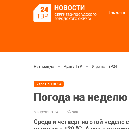
Новости
На главную
Архив ТВР
Утро на ТВР24
Утро на ТВР24
Погода на неделю 
8 апреля 2024
980
Среда и четверг на этой недел
отметку в +20 ⁰С. А вот в пятн