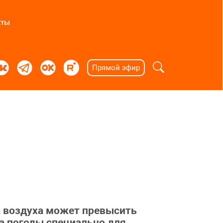
кты
Прямой эфир
а воздуха может превысить
за погоды специально для