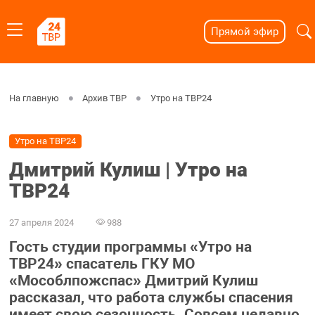
Прямой эфир
На главную
Архив ТВР
Утро на ТВР24
Утро на ТВР24
Дмитрий Кулиш | Утро на
ТВР24
27 апреля 2024
988
Гость студии программы «Утро на
ТВР24» спасатель ГКУ МО
«Мособлпожспас» Дмитрий Кулиш
рассказал, что работа службы спасения
имеет свою сезонность. Совсем недавно