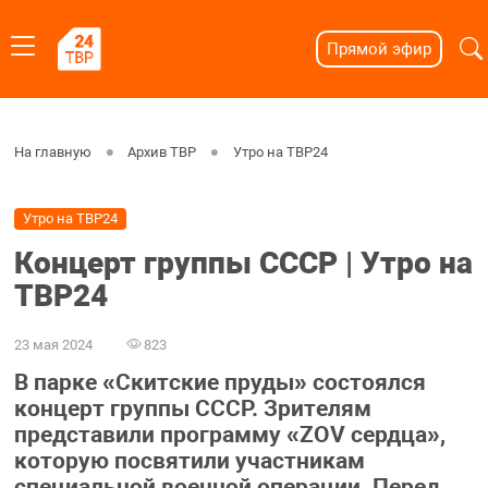
Прямой эфир
На главную
Архив ТВР
Утро на ТВР24
Утро на ТВР24
Концерт группы СССР | Утро на
ТВР24
23 мая 2024
823
В парке «Скитские пруды» состоялся
концерт группы СССР. Зрителям
представили программу «ZOV сердца»,
которую посвятили участникам
специальной военной операции. Перед