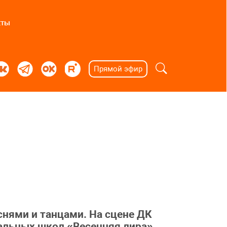
кты
Прямой эфир
нями и танцами. На сцене ДК
альных школ «Весенняя лира».