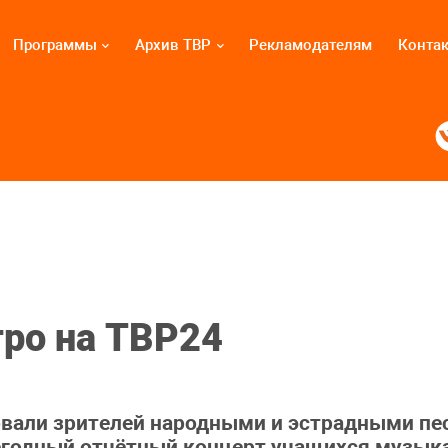
Программы
Архив ТВР
Рекламодателям
Конта
тро на ТВР24
овали зрителей народными и эстрадными пес
егодный отчётный концерт учащихся музык