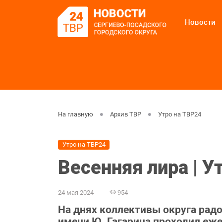
Новости
На главную
Архив ТВР
Утро на ТВР24
Утро на ТВР24
Весенняя лира | У
24 мая 2024
954
На днях коллективы округа рад
имени Ю. Гагарина проходил еж