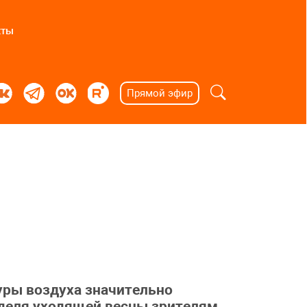
кты
Прямой эфир
уры воздуха значительно
деля уходящей весны зрителям