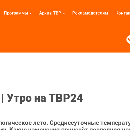
Программы
Архив ТВР
Рекламодателям
Конта
| Утро на ТВР24
логическое лето. Среднесуточные температ
у. Какие изменения принесёт последняя не