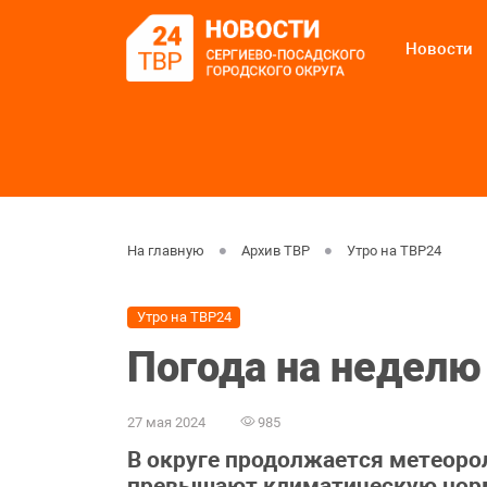
Новости
На главную
Архив ТВР
Утро на ТВР24
Утро на ТВР24
Погода на неделю 
27 мая 2024
985
В округе продолжается метеоро
превышают климатическую норм