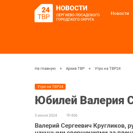
Новости
На главную
Архив ТВР
Утро на ТВР24
Утро на ТВР24
Юбилей Валерия С
5 июня 2024
856
Валерий Сергеевич Кругликов, 
научными свершениями за плеча