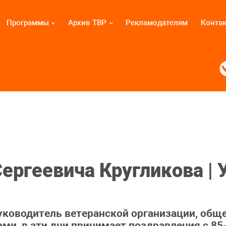
Программы
Архив ТВР
Рекламодателям
Конта
ергеевича Кругликова | 
руководитель ветеранской организации, общ
ми, в эти дни принимает поздравления с 85