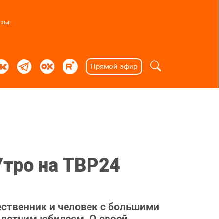
кты
Прямой эфир
Утро на ТВР24
ественник и человек с большими
-летним юбилеем. О своей