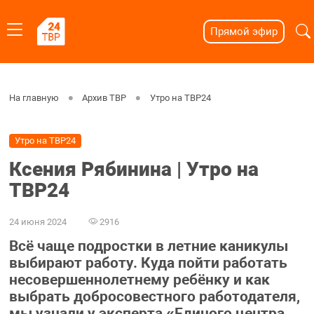
Прямой эфир
На главную
Архив ТВР
Утро на ТВР24
Утро на ТВР24
Ксения Рябинина | Утро на
ТВР24
24 июня 2024
2916
Всё чаще подростки в летние каникулы
выбирают работу. Куда пойти работать
несовершеннолетнему ребёнку и как
выбрать добросовестного работодателя,
мы узнали у эксперта «Единого центра