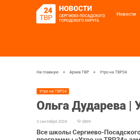
Новости
На главную
Архив ТВР
Утро на ТВР24
Утро на ТВР24
Ольга Дударева | 
2 сентября 2024
3869
Все школы Сергиево-Посадского 
программы «Утро на ТВР24» зам