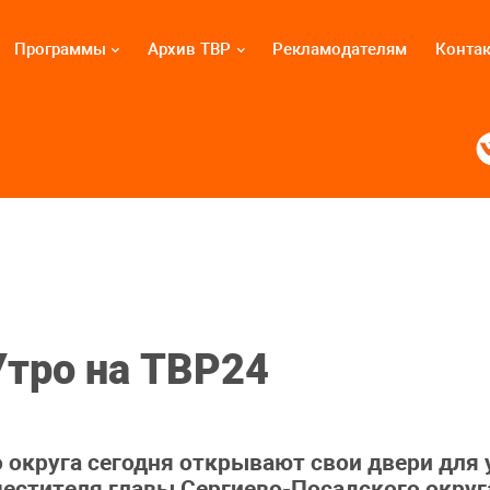
Программы
Архив ТВР
Рекламодателям
Конта
Утро на ТВР24
округа сегодня открывают свои двери для 
естителя главы Сергиево-Посадского окру