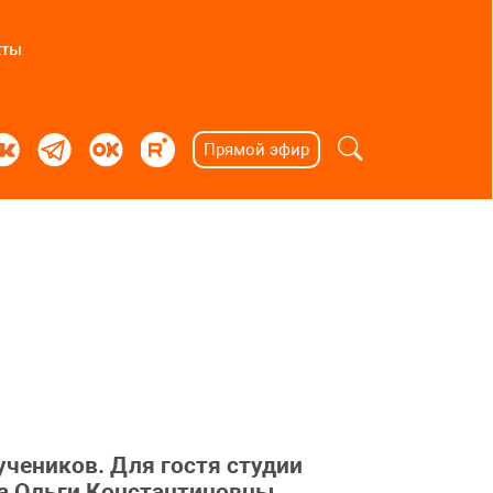
кты
Прямой эфир
учеников. Для гостя студии
га Ольги Константиновны