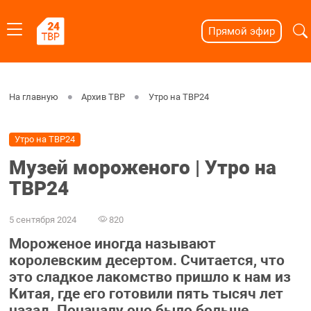
Прямой эфир
На главную
Архив ТВР
Утро на ТВР24
Утро на ТВР24
Музей мороженого | Утро на
ТВР24
5 сентября 2024
820
Мороженое иногда называют
королевским десертом. Считается, что
это сладкое лакомство пришло к нам из
Китая, где его готовили пять тысяч лет
назад. Поначалу оно было больше