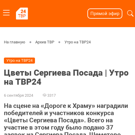
Прямой эфир
На главную
Архив ТВР
Утро на ТВР24
Утро на ТВР24
Цветы Сергиева Посада | Утро
на ТВР24
6 сентября 2024
3317
На сцене на «Дороге к Храму» наградили
победителей и участников конкурса
«Цветы Сергиева Посада». Всего на
участие в этом году было подано 37
заявок из Сергиева Посада, Шеметово,