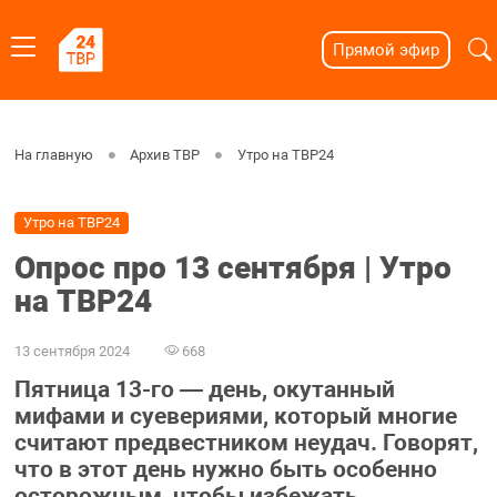
Прямой эфир
На главную
Архив ТВР
Утро на ТВР24
Утро на ТВР24
Опрос про 13 сентября | Утро
на ТВР24
13 сентября 2024
668
Пятница 13-го — день, окутанный
мифами и суевериями, который многие
считают предвестником неудач. Говорят,
что в этот день нужно быть особенно
осторожным, чтобы избежать