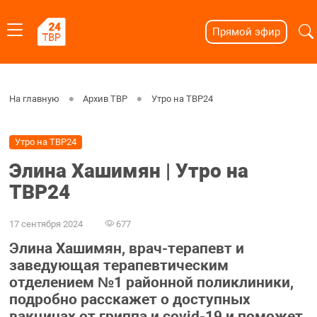
Прямой эфир
На главную
Архив ТВР
Утро на ТВР24
Утро на ТВР24
Элина Хашимян | Утро на
ТВР24
17 сентября 2024
677
Элина Хашимян, врач-терапевт и
заведующая терапевтическим
отделением №1 районной поликлиники,
подробно расскажет о доступных
вакцинах от гриппа и covid-19 и поможет