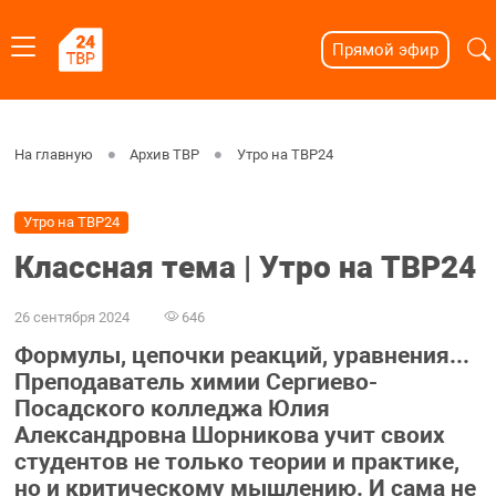
Прямой эфир
На главную
Архив ТВР
Утро на ТВР24
Утро на ТВР24
Классная тема | Утро на ТВР24
26 сентября 2024
646
Формулы, цепочки реакций, уравнения...
Преподаватель химии Сергиево-
Посадского колледжа Юлия
Александровна Шорникова учит своих
студентов не только теории и практике,
но и критическому мышлению. И сама не