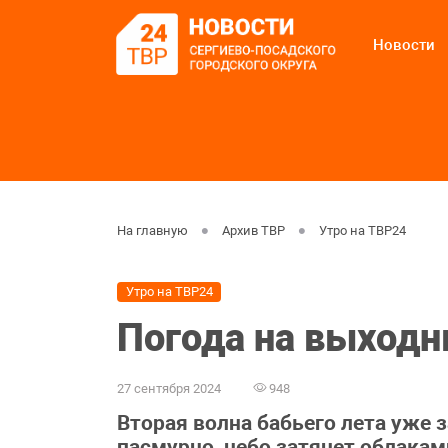
Новости
На главную
Архив ТВР
Утро на ТВР24
Утро на ТВР24
Погода на выходн
27 сентября 2024
948
Вторая волна бабьего лета уже 
пасмурно, небо затянет облакам