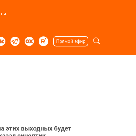
кты
Прямой эфир
на этих выходных будет
казал синоптик