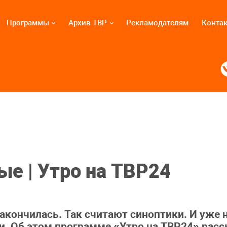
Программы
Архив ТВР
Рекламодателям
Конта
ые | Утро на ТВР24
закончилась. Так считают синоптики. И уже 
и. Об этом программе «Утро на ТВР24» расс