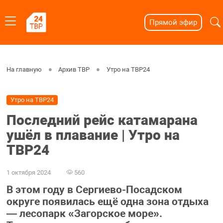
Прямой эфир
На главную
Архив ТВР
Утро на ТВР24
Утро на ТВР24
Последний рейс катамарана
ушёл в плавание | Утро на
ТВР24
1 октября 2024
560
В этом году в Сергиево-Посадском
округе появилась ещё одна зона отдыха
— лесопарк «Загорское море».