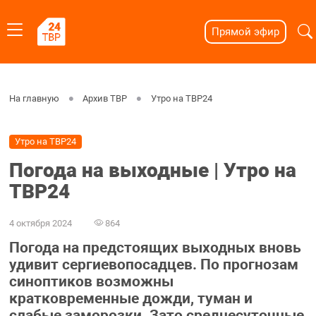
Прямой эфир
На главную
Архив ТВР
Утро на ТВР24
Утро на ТВР24
Погода на выходные | Утро на
ТВР24
4 октября 2024
864
Погода на предстоящих выходных вновь
удивит сергиевопосадцев. По прогнозам
синоптиков возможны
кратковременные дожди, туман и
слабые заморозки. Зато среднесуточные