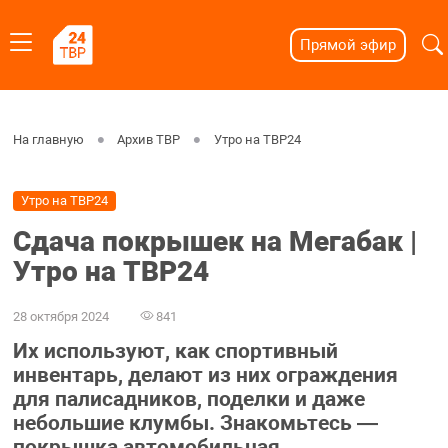
Прямой эфир
На главную
Архив ТВР
Утро на ТВР24
Утро на ТВР24
Сдача покрышек на Мегабак |
Утро на ТВР24
28 октября 2024
841
Их используют, как спортивный
инвентарь, делают из них ограждения
для палисадников, поделки и даже
небольшие клумбы. Знакомьтесь —
покрышка автомобильная