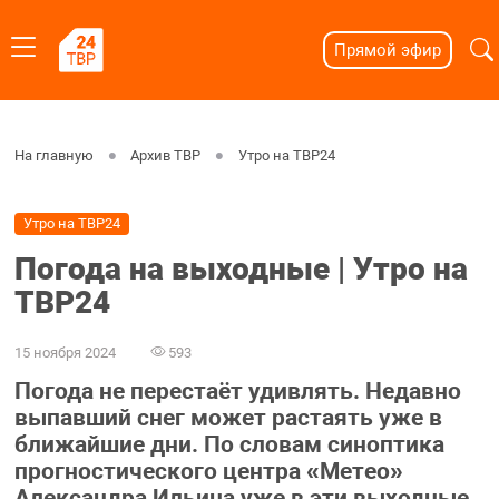
Прямой эфир
На главную
Архив ТВР
Утро на ТВР24
Утро на ТВР24
Погода на выходные | Утро на
ТВР24
15 ноября 2024
593
Погода не перестаёт удивлять. Недавно
выпавший снег может растаять уже в
ближайшие дни. По словам синоптика
прогностического центра «Метео»
Александра Ильина уже в эти выходные