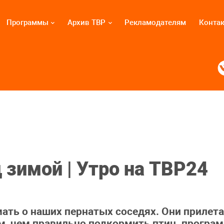
Программы
Архив ТВР
Рекламодателям
Конта
 зимой | Утро на ТВР24
мать о наших пернатых соседях. Они прилет
, чем правильно подкормить птиц, програм