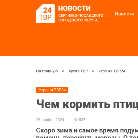
Новости
На главную
Архив ТВР
Утро на ТВР24
Утро на ТВР24
Чем кормить птиц
26 ноября 2024
547
Скоро зима и самое время поду
помощь пережить морозы. О том