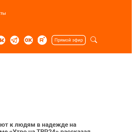
кты
Прямой эфир
ают к людям в надежде на
ме «Утро на ТВР24» рассказал