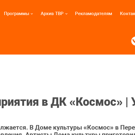
Программы
Архив ТВР
Рекламодателям
Конта
риятия в ДК «Космос» | 
олжается. В Доме культуры «Космос» в Пер
авления. Артисты Дома культуры приготови