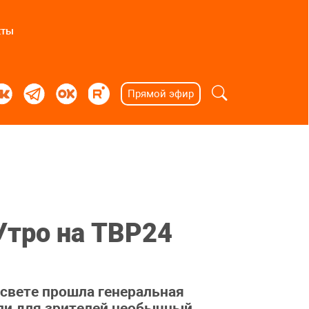
кты
Прямой эфир
Утро на ТВР24
есвете прошла генеральная
ли для зрителей необычный