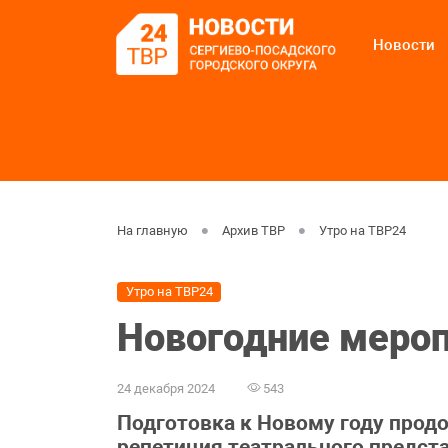
Новости
На главную
Архив ТВР
Утро на ТВР24
Утро на ТВР24
Новогодние мероп
24 декабря 2024
543
Подготовка к Новому году прод
репетиция театрального предст