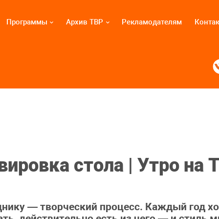
Программы
Архив ТВР
Рекламодателям
Конта
вировка стола | Утро на
днику — творческий процесс. Каждый год хо
ать, действительно есть из чего — и стиль 