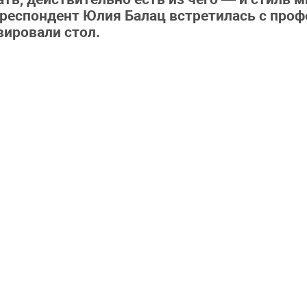
респондент Юлия Балац встретилась с про
вировали стол.