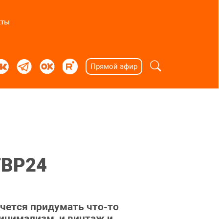
кты
Прямой эфир
 ТВР24
чется придумать что-то
минимализм, и винтаж и