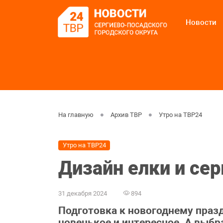
Новости
На главную
Архив ТВР
Утро на ТВР24
Утро на ТВР24
Дизайн елки и сер
31 декабря 2024
894
Подготовка к новогоднему праз
новенькое и интересное. А выбр