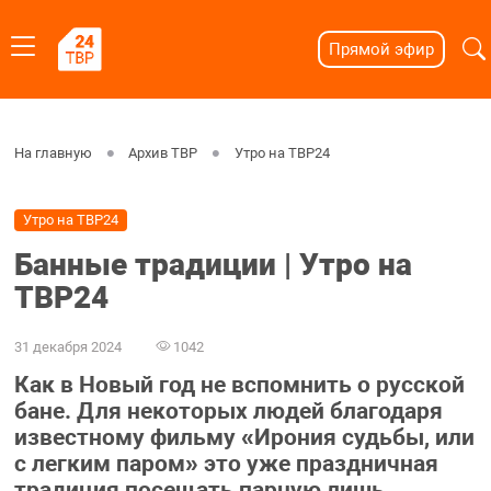
Прямой эфир
На главную
Архив ТВР
Утро на ТВР24
Утро на ТВР24
Банные традиции | Утро на
ТВР24
31 декабря 2024
1042
Как в Новый год не вспомнить о русской
бане. Для некоторых людей благодаря
известному фильму «Ирония судьбы, или
с легким паром» это уже праздничная
традиция посещать парную лишь