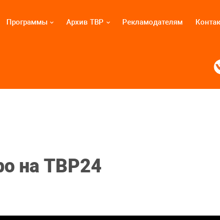
Программы
Архив ТВР
Рекламодателям
Конта
ро на ТВР24