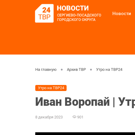
Новости
На главную
Архив ТВР
Утро на ТВР24
Утро на ТВР24
Иван Воропай | Ут
8 декабря 2023
901