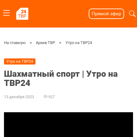
Прямой эфир
На главную
Архив ТВР
Утро на ТВР24
Утро на ТВР24
Шахматный спорт | Утро на
ТВР24
13 декабря 2023
927