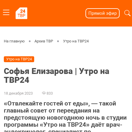
Прямой эфир
На главную
Архив ТВР
Утро на ТВР24
Утро на ТВР24
Софья Елизарова | Утро на
ТВР24
18 декабря 2023
833
«Отвлекайте гостей от еды», — такой
главный совет от переедания на
предстоящую новогоднюю ночь в студии
программы «Утро на ТВР24» даёт врач-
эндокринолог, специалист по