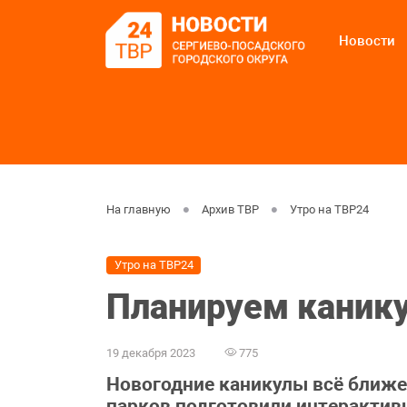
Новости
На главную
Архив ТВР
Утро на ТВР24
Утро на ТВР24
Планируем канику
19 декабря 2023
775
Новогодние каникулы всё ближе
парков подготовили интерактив