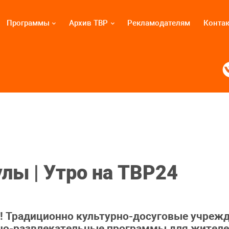
Программы
Архив ТВР
Рекламодателям
Конта
лы | Утро на ТВР24
! Традиционно культурно-досуговые учрежд
но-развлекательные программы для жителей