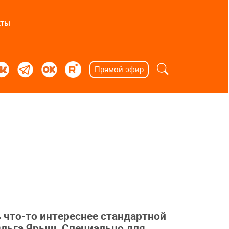
кты
Прямой эфир
ь что-то интереснее стандартной
Ольга Ярыш. Специально для