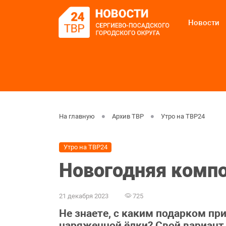
Новости
На главную
Архив ТВР
Утро на ТВР24
Утро на ТВР24
Новогодняя компо
21 декабря 2023
725
Не знаете, с каким подарком пр
наряженной ёлки? Свой вариант