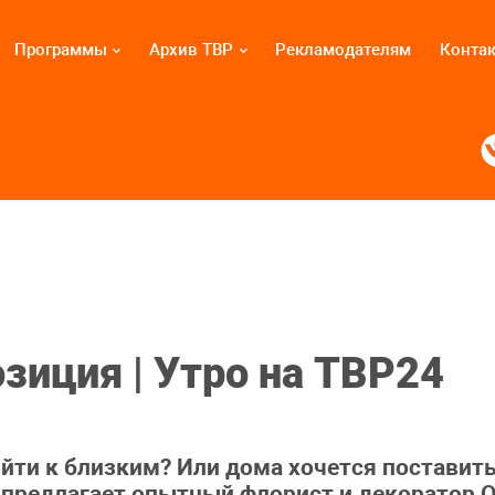
Программы
Архив ТВР
Рекламодателям
Конта
зиция | Утро на ТВР24
ийти к близким? Или дома хочется поставит
 предлагает опытный флорист и декоратор 