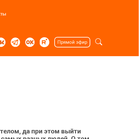
кты
Прямой эфир
 телом, да при этом выйти
 самых разных людей. О том,