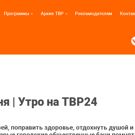
Программы
Архив ТВР
Рекламодателям
Конта
я | Утро на ТВР24
зей, поправить здоровье, отдохнуть душой и
Старые городские общественные бани помнят