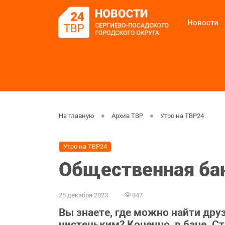
Новости
На главную
Архив ТВР
Утро на ТВР24
Утро на ТВР24
Общественная бан
25 декабря 2023
847
Вы знаете, где можно найти дру
чистеньким? Конечно, в бане. 